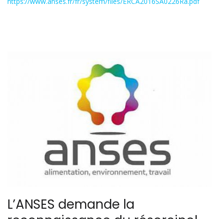
https://www.anses.fr/fr/system/files/ERCA2016SA0226Ra.pdf
L’ANSES demande la