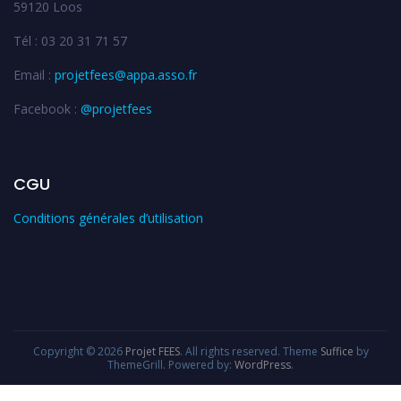
59120 Loos
Tél : 03 20 31 71 57
Email :
projetfees@appa.asso.fr
Facebook :
@projetfees
CGU
Conditions générales d’utilisation
Copyright © 2026
Projet FEES
. All rights reserved. Theme
Suffice
by
ThemeGrill. Powered by:
WordPress
.