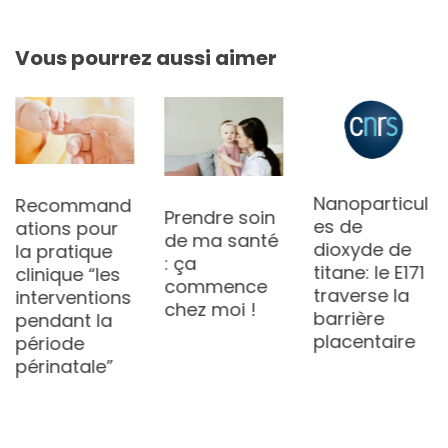
Vous pourrez aussi aimer
Nanoparticul
Recommand
Prendre soin
es de
ations pour
de ma santé
dioxyde de
la pratique
: ça
titane: le E171
clinique “les
commence
traverse la
interventions
chez moi !
barrière
pendant la
placentaire
période
périnatale”