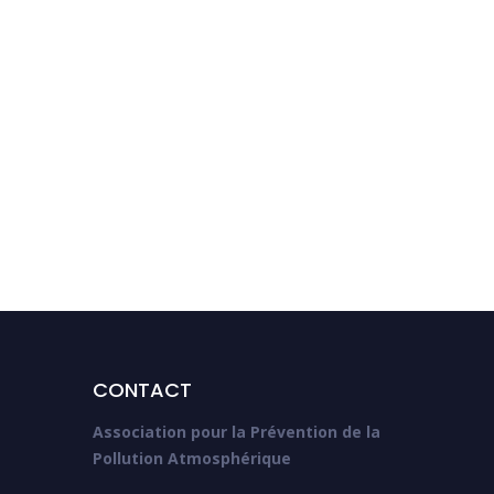
Résultats de l’étude
PestiRiv
CONTACT
Association pour la Prévention de la
Pollution Atmosphérique