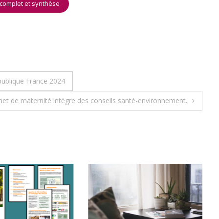
complet et synthèse
publique France 2024
net de maternité intègre des conseils santé-environnement.