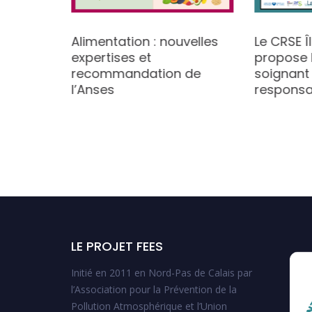
Alimentation : nouvelles
Le CRSE 
 liés à
expertises et
propose l
sselle en
recommandation de
soignant
l’Anses
responsa
LE PROJET FEES
Initié en 2011 en Nord-Pas de Calais par
l’Association pour la Prévention de la
Pollution Atmosphérique et l’Union