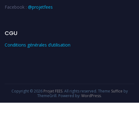
Facebook :
@projetfees
CGU
Conditions générales d’utilisation
Copyright © 2026
Projet FEES
. All rights reserved. Theme
Suffice
by
ThemeGrill. Powered by:
WordPress
.