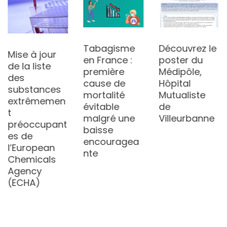
Tabagisme
Découvrez le
Mise à jour
en France :
poster du
de la liste
première
Médipôle,
des
cause de
Hôpital
substances
mortalité
Mutualiste
extrêmemen
évitable
de
t
malgré une
Villeurbanne
préoccupant
baisse
es de
encouragea
l’European
nte
Chemicals
Agency
(ECHA)