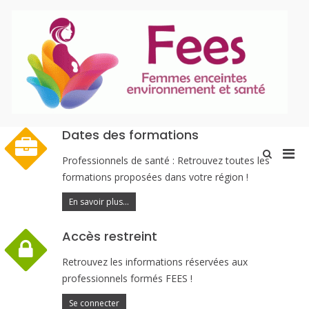
Aller
au
contenu
P
En
Dates des formations
Men
Afficher
Professionnels de santé : Retrouvez toutes les
le
prin
formations proposées dans votre région !
formulaire
pou
de
mobi
En savoir plus...
recherche
Accès restreint
Retrouvez les informations réservées aux
professionnels formés FEES !
Se connecter