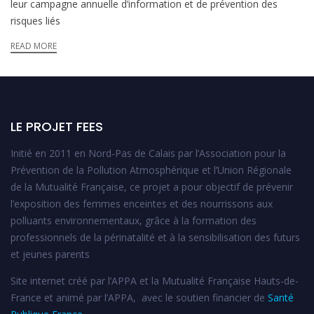
leur campagne annuelle d’information et de prévention des
risques liés
READ MORE
LE PROJET FEES
Initié en 2011 en Nord-Pas de Calais par l’Association pour la
Prévention de la Pollution Atmosphérique et l’Union Régionale
de la Mutualité Française, ce projet a pour objectif de prévenir
l’exposition des femmes enceintes et des nourrissons aux
polluants environnementaux, grâce à la formation des
professionnels de la périnatalité et à la sensibilisation des futurs
et jeunes parents
Site internet créé par l’APPA et la Mutualité Française Hauts-de-
France et animé par l’APPA, avec le soutien financier de
Santé