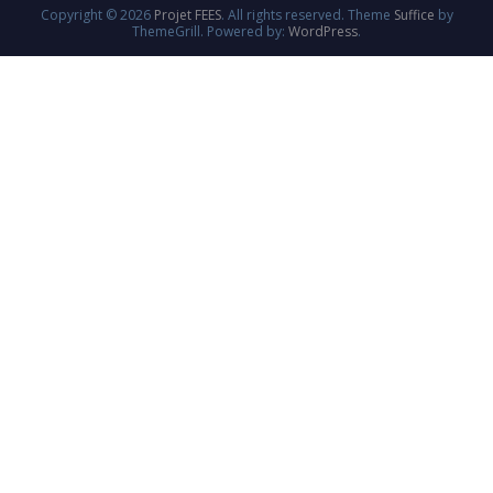
Copyright © 2026
Projet FEES
. All rights reserved. Theme
Suffice
by
ThemeGrill. Powered by:
WordPress
.