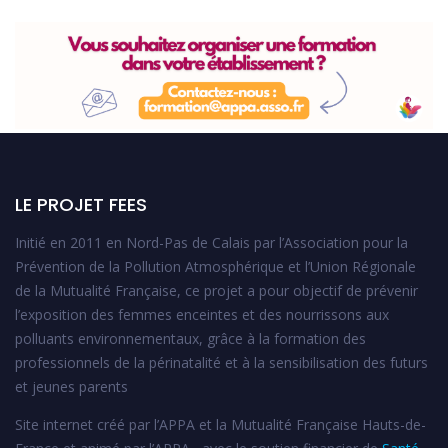
LE PROJET FEES
Initié en 2011 en Nord-Pas de Calais par l’Association pour la
Prévention de la Pollution Atmosphérique et l’Union Régionale
de la Mutualité Française, ce projet a pour objectif de prévenir
l’exposition des femmes enceintes et des nourrissons aux
polluants environnementaux, grâce à la formation des
professionnels de la périnatalité et à la sensibilisation des futurs
et jeunes parents
Site internet créé par l’APPA et la Mutualité Française Hauts-de-