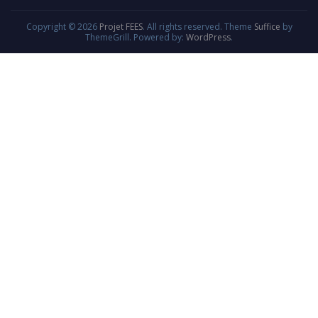
Copyright © 2026
Projet FEES
. All rights reserved. Theme
Suffice
by
ThemeGrill. Powered by:
WordPress
.