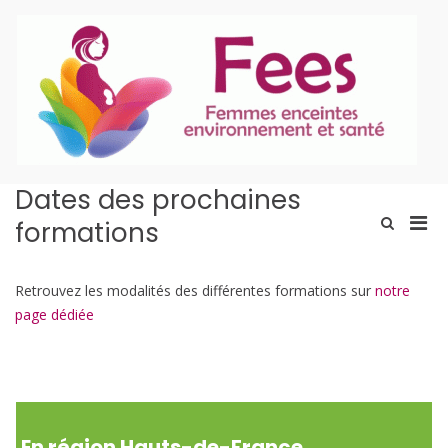
Aller
au
contenu
P
En
Dates des prochaines
Men
Afficher
formations
le
prin
formulaire
pou
de
mobi
Retrouvez les modalités des différentes formations sur
notre
recherche
page dédiée
En région Hauts-de-France