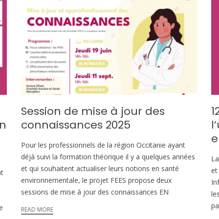
Session de mise à jour des
1
on
connaissances 2025
l
e
Pour les professionnels de la région Occitanie ayant
déjà suivi la formation théorique il y a quelques années
La
et qui souhaitent actualiser leurs notions en santé
et
t
environnementale, le projet FEES propose deux
In
sessions de mise à jour des connaissances EN
le
pa
e
READ MORE