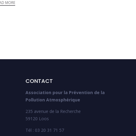
AD MORE
CONTACT
Association pour la Prévention de la
Pollution Atmosphérique
235 avenue de la Recherche
59120 Loos
Tél : 03 20 31 71 57