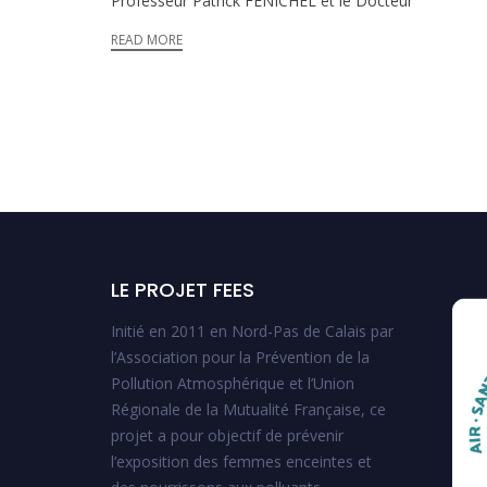
Professeur Patrick FENICHEL et le Docteur
READ MORE
LE PROJET FEES
Initié en 2011 en Nord-Pas de Calais par
l’Association pour la Prévention de la
Pollution Atmosphérique et l’Union
Régionale de la Mutualité Française, ce
projet a pour objectif de prévenir
l’exposition des femmes enceintes et