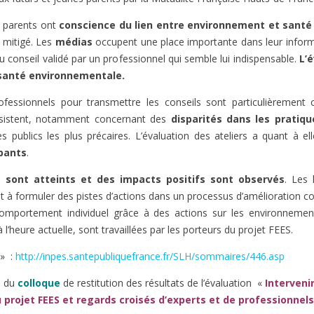
es parents ont
conscience du lien entre environnement et santé
t mitigé. Les
médias
occupent une place importante dans leur inform
nseil validé par un professionnel qui semble lui indispensable.
L’
 santé environnementale.
ofessionnels pour transmettre les conseils sont particulièrement
persistent, notamment concernant des
disparités dans les pratiqu
des publics les plus précaires. L’évaluation des ateliers a quant à
ipants
.
et sont atteints et des impacts positifs sont observés
. Les 
à formuler des pistes d’actions dans un processus d’amélioration cont
mportement individuel grâce à des actions sur les environneme
 à l’heure actuelle, sont travaillées par les porteurs du projet FEES.
 » :
http://inpes.santepubliquefrance.fr/SLH/sommaires/446.asp
s du
colloque
de restitution des résultats de l’évaluation «
Interveni
u projet FEES et regards croisés d’experts et de professionnels