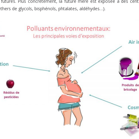
ns futures. Plus concrètement, la future mère est exposée à des cen
hers de glycols, bisphénols, phtalates, aldéhydes…).