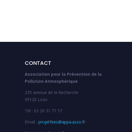
CONTACT
Association pour la Prévention de la
Pollution Atmosphérique
235 avenue de la Recherche
59120 Loos
Tél : 03 20 31 71 57
Email :
projetfees@appa.asso.fr