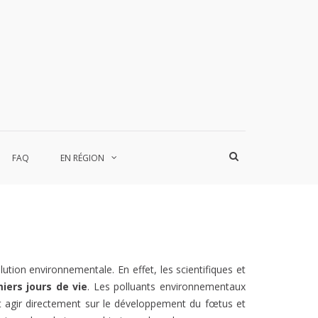
rojet FEES
mmes Enceintes Environnement et Santé
Afficher
FAQ
EN RÉGION
le
formulaire
de
recherche
ution environnementale. En effet, les scientifiques et
iers jours de vie
. Les polluants environnementaux
t agir directement sur le développement du fœtus et