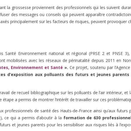
urant la grossesse proviennent des professionnels qui les suivent du
ffuser des messages ou conseils qui peuvent apparaître contradictoire
axés principalement sur les facteurs de risques, peuvent provoquer c
ns Santé Environnement national et régional (PRSE 2 et PNSE 3),
nt mobilisées avec les réseaux de périnatalité depuis 2011 en Nor
ntes, Environnement et Santé
».
Ce projet, soutenu par l’Agence
ces d’exposition aux polluants des futurs et jeunes parents 
avail de recueil bibliographique sur les polluants de l’air intérieur, et
étape a permis de montrer l’intérêt de travailler sur ces problématique
ux professionnels de santé des Hauts-de-France ainsi qu’aux futurs 
, ce qui a permis d’aboutir à la
formation de 630 professionne
turs et jeunes parents pour les sensibiliser aux risques liés à l’exp