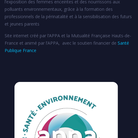
l’exposition des femmes enceintes et des nourrissons aux
polluants environnementaux, grâce à la formation des
professionnels de la périnatalité et à la sensibilisation des futurs
et jeunes parents
Site internet créé par l’APPA et la Mutualité Française Hauts-de-
France et animé par l’APPA, avec le soutien financier de
Santé
Publique France