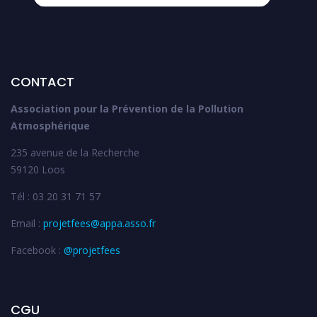
CONTACT
Association pour la Prévention de la Pollution
Atmosphérique
235 avenue de la Recherche
59120 Loos
Tél : 03 20 31 71 57
Email :
projetfees@appa.asso.fr
Facebook :
@projetfees
CGU