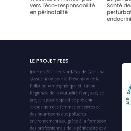
vers l’éco-responsabilité
Santé de
en périnatalité
perturba
endocrin
miens
LE PROJET FEES
Initié en 2011 en Nord-Pas de Calais par
l’Association pour la Prévention de la
Pollution Atmosphérique et l’Union
Régionale de la Mutualité Française, ce
projet a pour objectif de prévenir
l’exposition des femmes enceintes et
des nourrissons aux polluants
environnementaux, grâce à la formation
des professionnels de la périnatalité et à