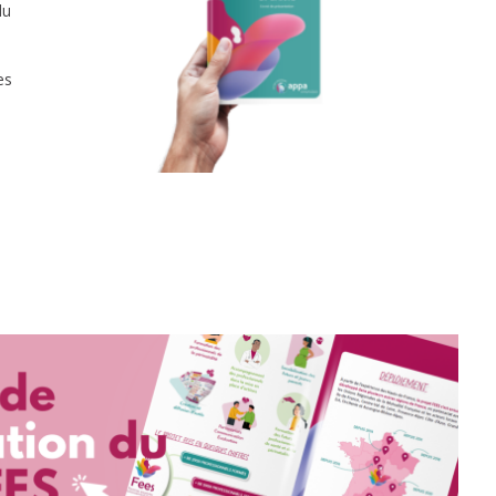
du
es