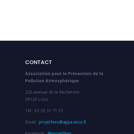
Nationale FEES
CONTACT
Association pour la Prévention de la
Pollution Atmosphérique
235 avenue de la Recherche
59120 Loos
Tél : 03 20 31 71 57
Email :
projetfees@appa.asso.fr
Facebook :
@projetfees