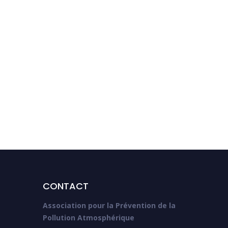
Le projet FEES sort ses
programmes régionaux !
CONTACT
Association pour la Prévention de la
Pollution Atmosphérique