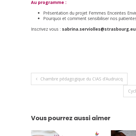
Au programme :
Présentation du projet Femmes Enceintes Env
Pourquoi et comment sensibiliser nos patientes
Inscrivez vous :
sabrina.serviolles@strasbourg.eu
Navigation
Chambre pédagogique du CIAS d’Audruicq
de
Cyc
l’article
Vous pourrez aussi aimer