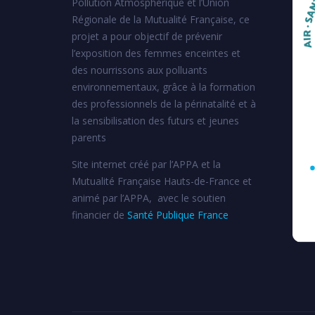
Pollution Atmosphérique et l’Union
Régionale de la Mutualité Française, ce
projet a pour objectif de prévenir
l’exposition des femmes enceintes et
des nourrissons aux polluants
environnementaux, grâce à la formation
des professionnels de la périnatalité et à
la sensibilisation des futurs et jeunes
parents
Site internet créé par l’APPA et la
Mutualité Française Hauts-de-France et
animé par l’APPA, avec le soutien
financier de
Santé Publique France