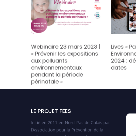
 SANTE &
Webinaire 23 mars 2023 |
Lives « P
 LA
« Prévenir les expositions
Environn
BALLE
aux polluants
2024 : dé
environnementaux
dates
pendant la période
périnatale »
LE PROJET FEES
Initié en 2011 en Nord-Pas de Calais par
l’Association pour la Prévention de la