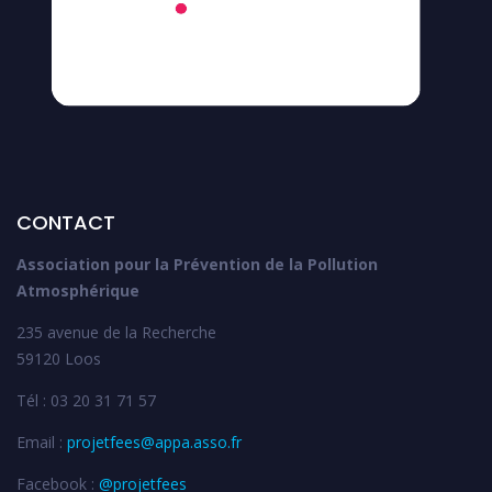
CONTACT
Association pour la Prévention de la Pollution
Atmosphérique
235 avenue de la Recherche
59120 Loos
Tél : 03 20 31 71 57
Email :
projetfees@appa.asso.fr
Facebook :
@projetfees