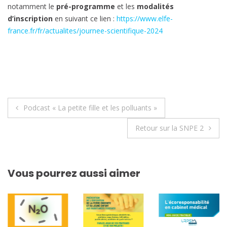
notamment le
pré-programme
et les
modalités
d’inscription
en suivant ce lien :
https://www.elfe-
france.fr/fr/actualites/journee-scientifique-2024
Navigation
Podcast « La petite fille et les polluants »
de
Retour sur la SNPE 2
l’article
Vous pourrez aussi aimer