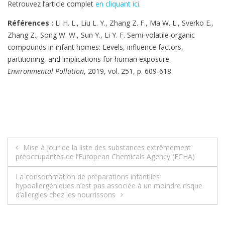
Retrouvez l’article complet
en cliquant ici
.
Références :
Li H. L., Liu L. Y., Zhang Z. F., Ma W. L., Sverko E.,
Zhang Z., Song W. W., Sun Y., Li Y. F. Semi-volatile organic
compounds in infant homes: Levels, influence factors,
partitioning, and implications for human exposure.
Environmental Pollution
, 2019, vol. 251, p. 609-618.
Navigation
Mise à jour de la liste des substances extrêmement
préoccupantes de l’European Chemicals Agency (ECHA)
de
La consommation de préparations infantiles
l’article
hypoallergéniques n’est pas associée à un moindre risque
d’allergies chez les nourrissons