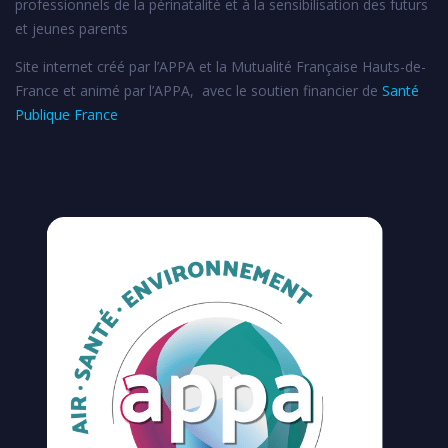
professionnels de la périnatalité et à la sensibilisation des futurs
et jeunes parents
Site internet créé par l’APPA et la Mutualité Française Hauts-de-
France et animé par l’APPA, avec le soutien financier de
Santé
Publique France