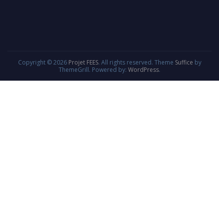
Copyright © 2026
Projet FEES
. All rights reserved. Theme
Suffice
by
ThemeGrill. Powered by:
WordPress
.