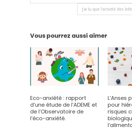
de
J’ai lu que l’activité des 
l’article
Vous pourrez aussi aimer
0
Eco-anxiété : rapport
L’Anses p
d’une étude de l’ADEME et
pour hiér
cteurs
de l’Observatoire de
risques 
l’éco-anxiété.
biologiqu
l’aliment