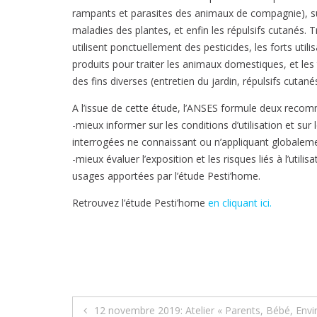
rampants et parasites des animaux de compagnie), suiv
maladies des plantes, et enfin les répulsifs cutanés. Tro
utilisent ponctuellement des pesticides, les forts util
produits pour traiter les animaux domestiques, et les tr
des fins diverses (entretien du jardin, répulsifs cutan
A l’issue de cette étude, l’ANSES formule deux reco
-mieux informer sur les conditions d’utilisation et sur
interrogées ne connaissant ou n’appliquant globalemen
-mieux évaluer l’exposition et les risques liés à l’utili
usages apportées par l’étude Pesti’home.
Retrouvez l’étude Pesti’home
en cliquant ici.
Navigation
12 novembre 2019: Atelier « Parents, Bébé, Env