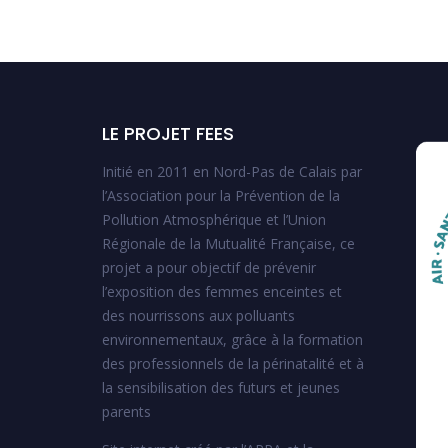
LE PROJET FEES
Initié en 2011 en Nord-Pas de Calais par
l’Association pour la Prévention de la
Pollution Atmosphérique et l’Union
Régionale de la Mutualité Française, ce
projet a pour objectif de prévenir
l’exposition des femmes enceintes et
des nourrissons aux polluants
environnementaux, grâce à la formation
des professionnels de la périnatalité et à
la sensibilisation des futurs et jeunes
parents