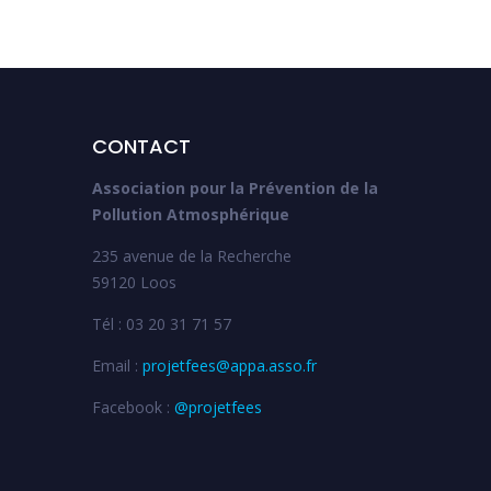
CONTACT
Association pour la Prévention de la
Pollution Atmosphérique
235 avenue de la Recherche
59120 Loos
Tél : 03 20 31 71 57
Email :
projetfees@appa.asso.fr
Facebook :
@projetfees