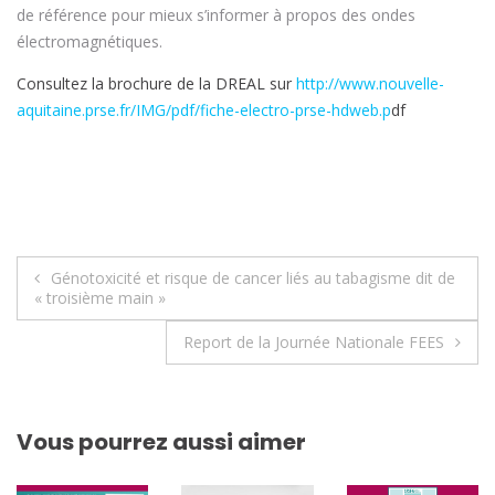
de référence pour mieux s’informer à propos des ondes
électromagnétiques.
Consultez la brochure de la DREAL sur
http://www.nouvelle-
aquitaine.prse.fr/IMG/pdf/fiche-electro-prse-hdweb.p
df
Navigation
Génotoxicité et risque de cancer liés au tabagisme dit de
« troisième main »
de
Report de la Journée Nationale FEES
l’article
Vous pourrez aussi aimer