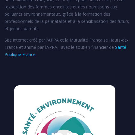
l’exposition des femmes enceintes et des nourrissons aux
polluants environnementaux, grâce à la formation des
professionnels de la périnatalité et à la sensibilisation des futurs
et jeunes parents
Site internet créé par l’APPA et la Mutualité Française Hauts-de-
France et animé par l’APPA, avec le soutien financier de
Santé
Publique France