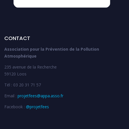
CONTACT
Association pour la Prévention de la Pollution
Atmosphérique
235 avenue de la Recherche
59120 Loos
Tél : 03 20 31 71 57
Email :
projetfees@appa.asso.fr
Facebook :
@projetfees