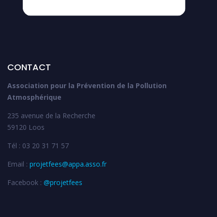
CONTACT
Association pour la Prévention de la Pollution
Atmosphérique
235 avenue de la Recherche
59120 Loos
Tél : 03 20 31 71 57
Email :
projetfees@appa.asso.fr
Facebook :
@projetfees