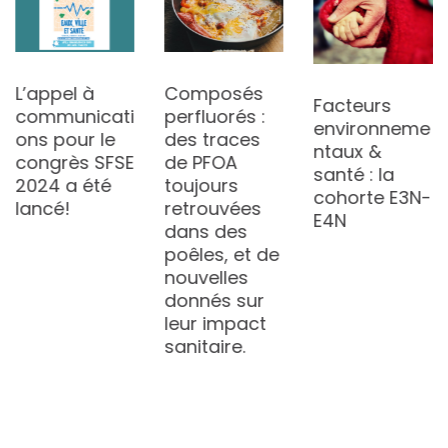
L’appel à
Composés
Facteurs
communicati
perfluorés :
environneme
ons pour le
des traces
ntaux &
congrès SFSE
de PFOA
santé : la
2024 a été
toujours
cohorte E3N-
lancé!
retrouvées
E4N
dans des
poêles, et de
nouvelles
donnés sur
leur impact
sanitaire.