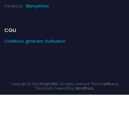
Facebook :
@projetfees
CGU
Conditions générales d’utilisation
Copyright © 2026
Projet FEES
. All rights reserved. Theme
Suffice
by
ThemeGrill. Powered by:
WordPress
.