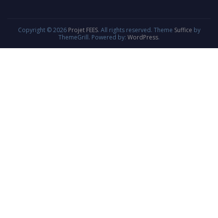
Copyright © 2026
Projet FEES
. All rights reserved. Theme
Suffice
by
ThemeGrill. Powered by:
WordPress
.