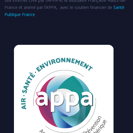
Site internet créé par l’APPA et la Mutualité Française Hauts-de-
France et animé par l’APPA, avec le soutien financier de
Santé
Publique France