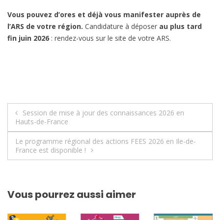
Vous pouvez d’ores et déjà vous manifester auprès de
l’ARS de votre région.
Candidature à déposer
au plus tard
fin juin 2026
: rendez-vous sur le site de votre ARS.
Navigation
Session de mise à jour des connaissances 2026 en
Hauts-de-France
de
Le programme régional des actions FEES 2026 en Ile-de-
l’article
France est disponible !
Vous pourrez aussi aimer