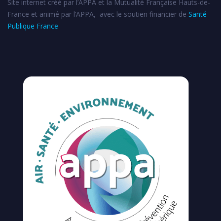
Site internet créé par l’APPA et la Mutualité Française Hauts-de-
France et animé par l’APPA, avec le soutien financier de
Santé
Publique France