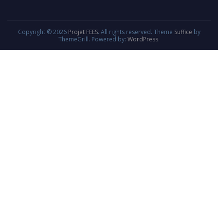
Copyright © 2026
Projet FEES
. All rights reserved. Theme
Suffice
by
ThemeGrill. Powered by:
WordPress
.