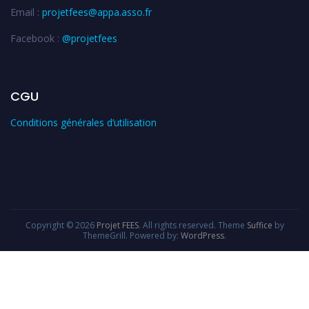
Email :
projetfees@appa.asso.fr
Facebook :
@projetfees
CGU
Conditions générales d’utilisation
Copyright © 2026
Projet FEES
. All rights reserved. Theme
Suffice
by
ThemeGrill. Powered by:
WordPress
.