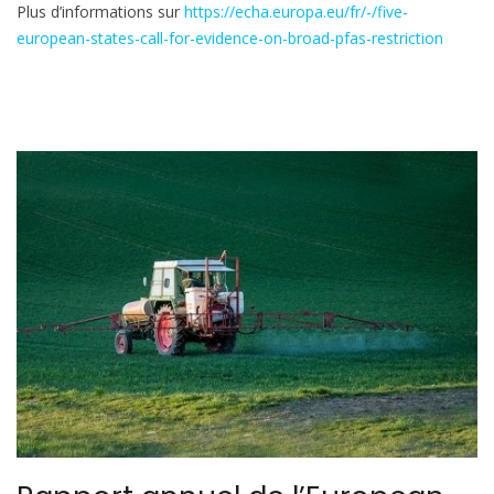
Plus d’informations sur
https://echa.europa.eu/fr/-/five-
european-states-call-for-evidence-on-broad-pfas-restriction