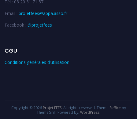
Tél : 03 20 31 71 57
Email :
projetfees@appa.asso.fr
Facebook :
@projetfees
CGU
Conditions générales d’utilisation
Copyright © 2026
Projet FEES
. All rights reserved. Theme
Suffice
by
ThemeGrill. Powered by:
WordPress
.