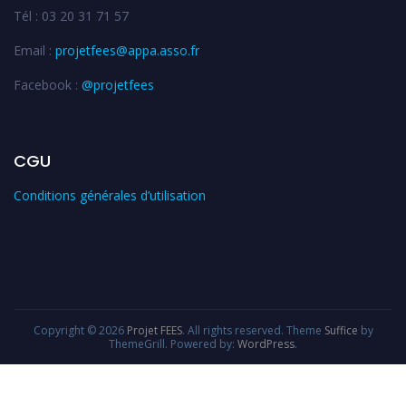
Tél : 03 20 31 71 57
Email :
projetfees@appa.asso.fr
Facebook :
@projetfees
CGU
Conditions générales d’utilisation
Copyright © 2026
Projet FEES
. All rights reserved. Theme
Suffice
by
ThemeGrill. Powered by:
WordPress
.