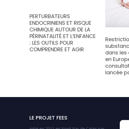
PERTURBATEURS
ENDOCRINIENS ET RISQUE
CHIMIQUE AUTOUR DE LA
PÉRINATALITÉ ET L’ENFANCE
Restricti
our le
: LES OUTILS POUR
substanc
4 a été
COMPRENDRE ET AGIR
dans les
en Europe
consultat
lancée pa
LE PROJET FEES
Initié en 2011 en Nord-Pas de Calais par