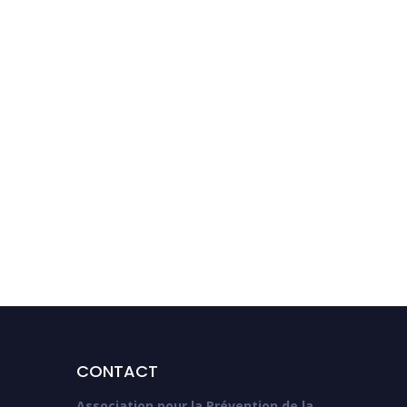
Tabagisme en France :
première cause de
mortalité évitable malgré
une baisse
encourageante
CONTACT
Association pour la Prévention de la