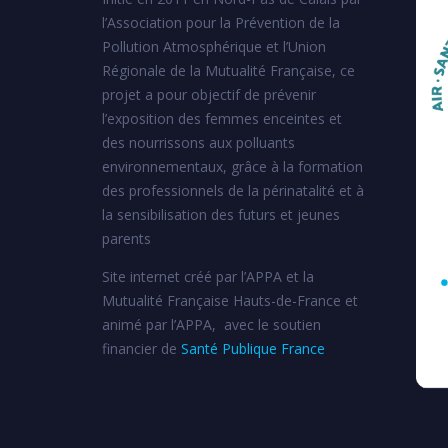
l’Association pour la Prévention de la
Pollution Atmosphérique et l’Union
Régionale de la Mutualité Française, ce
projet a pour objectif de prévenir
l’exposition des femmes enceintes et
des nourrissons aux polluants
environnementaux, grâce à la formation
des professionnels de la périnatalité et à
la sensibilisation des futurs et jeunes
parents
Site internet créé par l’APPA et la
Mutualité Française Hauts-de-France et
animé par l’APPA, avec le soutien
financier de
Santé Publique France