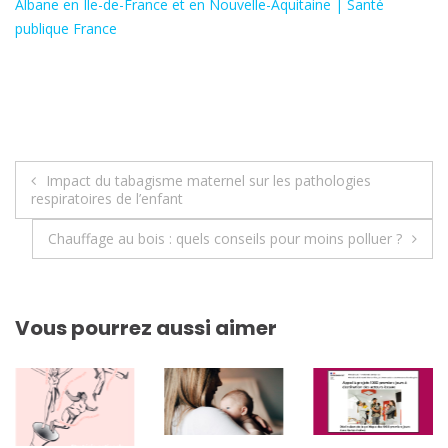
Albane en Ile-de-France et en Nouvelle-Aquitaine | Santé
publique France
Navigation
Impact du tabagisme maternel sur les pathologies
respiratoires de l’enfant
de
Chauffage au bois : quels conseils pour moins polluer ?
l’article
Vous pourrez aussi aimer