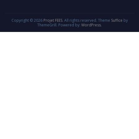
Copyright © 2026
Projet FEES
. All rights reserved. Theme
Suffice
by
ThemeGrill. Powered by:
WordPress
.