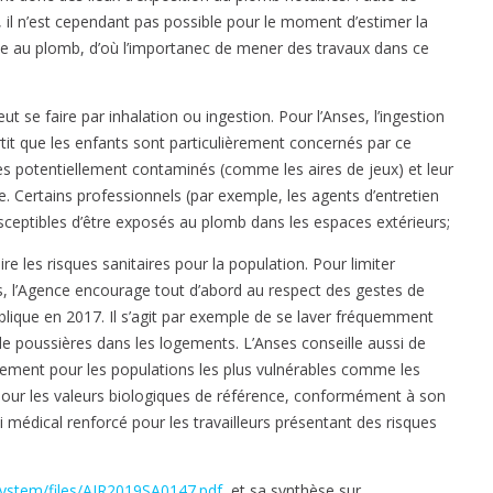
 il n’est cependant pas possible pour le moment d’estimer la
ale au plomb, d’où l’importanec de mener des travaux dans ce
 se faire par inhalation ou ingestion. Pour l’Anses, l’ingestion
ertit que les enfants sont particulièrement concernés par ce
ces potentiellement contaminés (comme les aires de jeux) et leur
. Certains professionnels (par exemple, les agents d’entretien
ceptibles d’être exposés au plomb dans les espaces extérieurs;
 les risques sanitaires pour la population. Pour limiter
s, l’Agence encourage tout d’abord au respect des gestes de
blique en 2017. Il s’agit par exemple de se laver fréquemment
de poussières dans les logements. L’Anses conseille aussi de
èrement pour les populations les plus vulnérables comme les
 jour les valeurs biologiques de référence, conformément à son
uivi médical renforcé pour les travailleurs présentant des risques
/system/files/AIR2019SA0147.pdf
, et sa synthèse sur