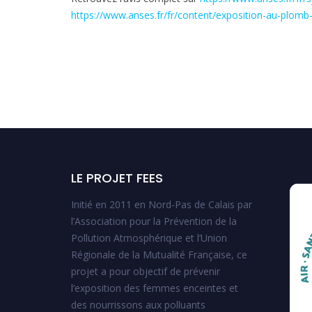
https://www.anses.fr/fr/content/exposition-au-plom
LE PROJET FEES
Initié en 2011 en Nord-Pas de Calais par
l’Association pour la Prévention de la
Pollution Atmosphérique et l’Union
Régionale de la Mutualité Française, ce
projet a pour objectif de prévenir
l’exposition des femmes enceintes et
des nourrissons aux polluants