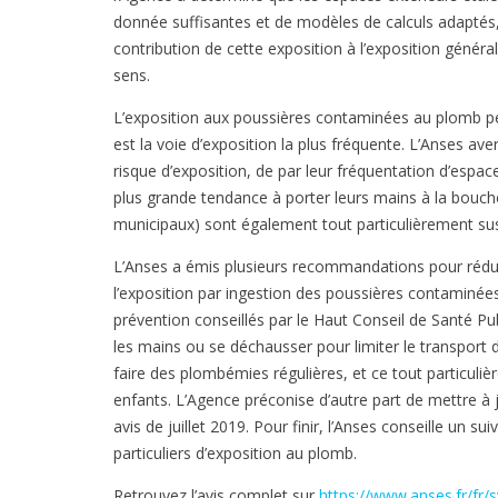
donnée suffisantes et de modèles de calculs adaptés,
contribution de cette exposition à l’exposition génér
sens.
L’exposition aux poussières contaminées au plomb peut
est la voie d’exposition la plus fréquente. L’Anses av
risque d’exposition, de par leur fréquentation d’espa
plus grande tendance à porter leurs mains à la bouche
municipaux) sont également tout particulièrement sus
L’Anses a émis plusieurs recommandations pour réduire
l’exposition par ingestion des poussières contaminée
prévention conseillés par le Haut Conseil de Santé Pu
les mains ou se déchausser pour limiter le transport 
faire des plombémies régulières, et ce tout particuli
enfants. L’Agence préconise d’autre part de mettre à
avis de juillet 2019. Pour finir, l’Anses conseille un s
particuliers d’exposition au plomb.
Retrouvez l’avis complet sur
https://www.anses.fr/fr