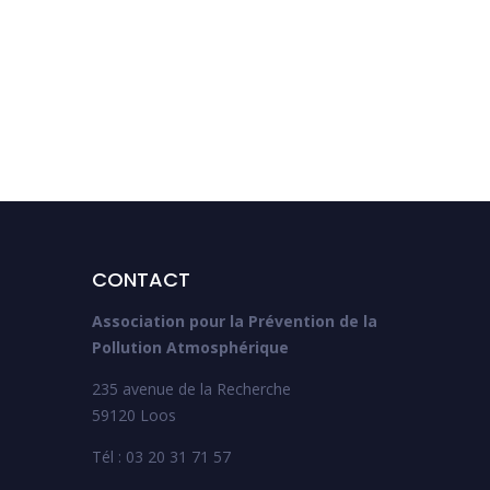
CONTACT
Association pour la Prévention de la
Pollution Atmosphérique
235 avenue de la Recherche
59120 Loos
Tél : 03 20 31 71 57