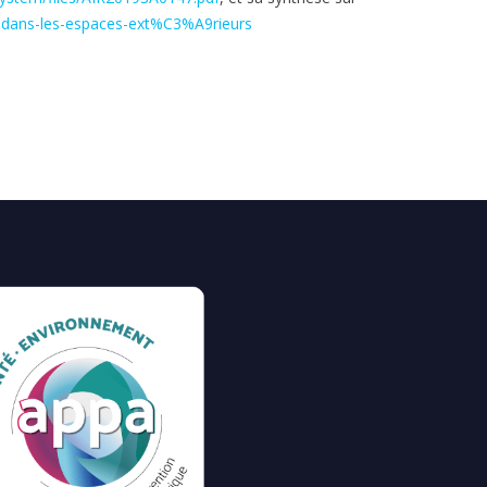
b-dans-les-espaces-ext%C3%A9rieurs