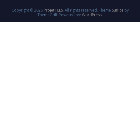
Copyright © 2026
Projet FEES
. All rights reserved. Theme
Suffice
by
ThemeGrill. Powered by:
WordPress
.