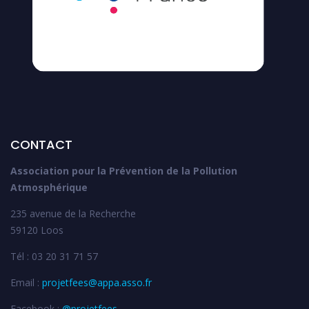
CONTACT
Association pour la Prévention de la Pollution
Atmosphérique
235 avenue de la Recherche
59120 Loos
Tél : 03 20 31 71 57
Email :
projetfees@appa.asso.fr
Facebook :
@projetfees