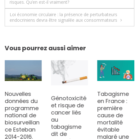
risques. Qu’en est-il vraiment?
de
Loi économie circulaire : la présence de perturbateurs
l’article
endocriniens devra être signalée aux consommateurs
Vous pourrez aussi aimer
Nouvelles
Tabagisme
Génotoxicité
données du
en France :
et risque de
programme
première
cancer liés
national de
cause de
au
biosurveillan
mortalité
tabagisme
ce Esteban
évitable
dit de
2014-2016.
malgré une