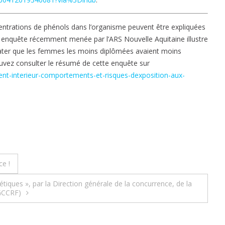
ncentrations de phénols dans l’organisme peuvent être expliquées
 enquête récemment menée par l’ARS Nouvelle Aquitaine illustre
stater que les femmes les moins diplômées avaient moins
ouvez consulter le résumé de cette enquête sur
ent-interieur-comportements-et-risques-dexposition-aux-
ce !
tiques », par la Direction générale de la concurrence, de la
GCCRF)