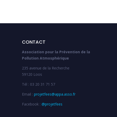
CONTACT
Association pour la Prévention de la
Pollution Atmosphérique
235 avenue de la Recherche
59120 Loos
Tél : 03 20 31 71 57
Email :
projetfees@appa.asso.fr
Facebook :
@projetfees