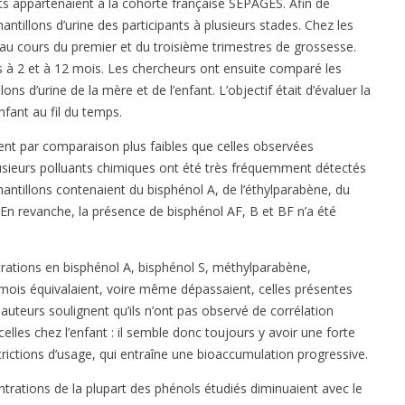
nts appartenaient à la cohorte française SEPAGES. Afin de
antillons d’urine des participants à plusieurs stades. Chez les
au cours du premier et du troisième trimestres de grossesse.
és à 2 et à 12 mois. Les chercheurs ont ensuite comparé les
ns d’urine de la mère et de l’enfant. L’objectif était d’évaluer la
enfant au fil du temps.
nt par comparaison plus faibles que celles observées
sieurs polluants chimiques ont été très fréquemment détectés
antillons contenaient du bisphénol A, de l’éthylparabène, du
n revanche, la présence de bisphénol AF, B et BF n’a été
trations en bisphénol A, bisphénol S, méthylparabène,
mois équivalaient, voire même dépassaient, celles présentes
auteurs soulignent qu’ils n’ont pas observé de corrélation
celles chez l’enfant : il semble donc toujours y avoir une forte
trictions d’usage, qui entraîne une bioaccumulation progressive.
ntrations de la plupart des phénols étudiés diminuaient avec le