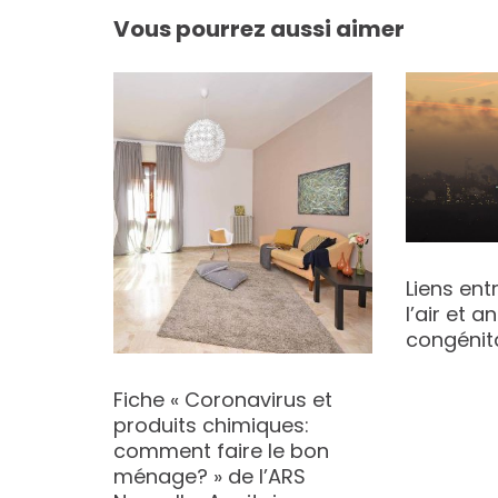
Vous pourrez aussi aimer
 la
Liens ent
énol A,
l’air et 
 de
congénit
talates
 de
Fiche « Coronavirus et
s
produits chimiques:
comment faire le bon
ménage? » de l’ARS