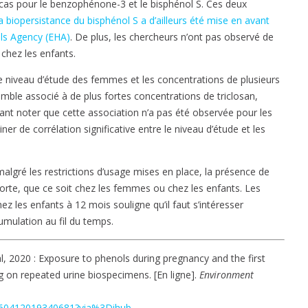
 cas pour le benzophénone-3 et le bisphénol S. Ces deux
a biopersistance du bisphénol S a d’ailleurs été mise en avant
als Agency (EHA)
. De plus, les chercheurs n’ont pas observé de
chez les enfants.
le niveau d’étude des femmes et les concentrations de plusieurs
mble associé à de plus fortes concentrations de triclosan,
dant noter que cette association n’a pas été observée pour les
ner de corrélation significative entre le niveau d’étude et les
algré les restrictions d’usage mises en place, la présence de
forte, que ce soit chez les femmes ou chez les enfants. Les
z les enfants à 12 mois souligne qu’il faut s’intéresser
umulation au fil du temps.
al, 2020 : Exposure to phenols during pregnancy and the first
ing on repeated urine biospecimens. [En ligne].
Environment
S0160412019340681?via%3Dihub
.