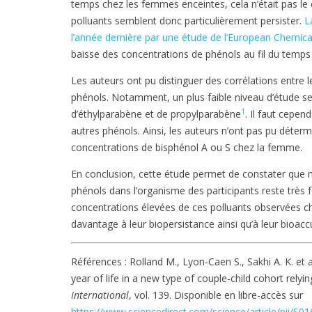
temps chez les femmes enceintes, cela n’était pas le
polluants semblent donc particulièrement persister.
L
l’année dernière par une étude de l’European Chemic
baisse des concentrations de phénols au fil du temps 
Les auteurs ont pu distinguer des corrélations entre 
phénols. Notamment, un plus faible niveau d’étude se
1
d’éthylparabène et de propylparabène
. Il faut cepen
autres phénols. Ainsi, les auteurs n’ont pas pu détermi
concentrations de bisphénol A ou S chez la femme.
En conclusion, cette étude permet de constater que m
phénols dans l’organisme des participants reste très 
concentrations élevées de ces polluants observées che
davantage à leur biopersistance ainsi qu’à leur bioacc
Références : Rolland M., Lyon-Caen S., Sakhi A. K. et 
year of life in a new type of couple-child cohort rely
International
, vol. 139. Disponible en libre-accès sur
https://www.sciencedirect.com/science/article/pii/