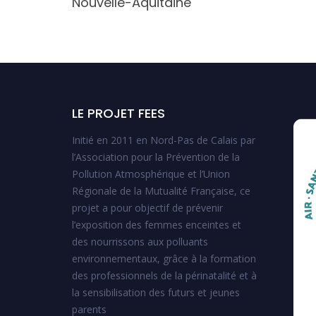
Nouvelle-Aquitaine
LE PROJET FEES
Initié en 2011 en Nord-Pas de Calais par
l’Association pour la Prévention de la
Pollution Atmosphérique et l’Union
Régionale de la Mutualité Française, ce
projet a pour objectif de prévenir
l’exposition des femmes enceintes et
des nourrissons aux polluants
environnementaux, grâce à la formation
des professionnels de la périnatalité et à
la sensibilisation des futurs et jeunes
parents