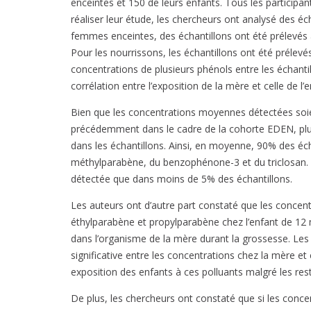
enceintes et 150 de leurs enfants. Tous les participa
réaliser leur étude, les chercheurs ont analysé des éch
femmes enceintes, des échantillons ont été prélevés 
Pour les nourrissons, les échantillons ont été prélev
concentrations de plusieurs phénols entre les échantillo
corrélation entre l’exposition de la mère et celle de l’
Bien que les concentrations moyennes détectées soie
précédemment dans le cadre de la cohorte EDEN, plu
dans les échantillons. Ainsi, en moyenne, 90% des éch
méthylparabène, du benzophénone-3 et du triclosan. E
détectée que dans moins de 5% des échantillons.
Les auteurs ont d’autre part constaté que les concen
éthylparabène et propylparabène chez l’enfant de 12 
dans l’organisme de la mère durant la grossesse. Les 
significative entre les concentrations chez la mère et 
exposition des enfants à ces polluants malgré les res
De plus, les chercheurs ont constaté que si les conce