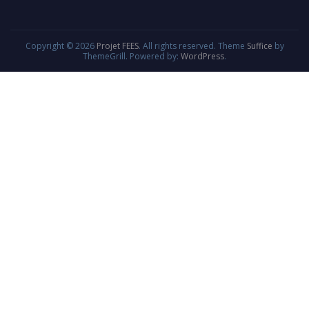
Copyright © 2026
Projet FEES
. All rights reserved. Theme
Suffice
by
ThemeGrill. Powered by:
WordPress
.