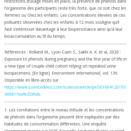
restrictions d’usage mises en place, la présence de phénols dans
l’organisme des participants reste très forte, que ce soit chez les
femmes ou chez les enfants. Les concentrations élevées de ces
polluants observées chez les enfants à 12 mois souligne qu’il
faut s’intéresser davantage à leur biopersistance ainsi qu’à leur
bioaccumulation au fil du temps.
Références : Rolland M., Lyon-Caen S., Sakhi A. K. et al, 2020 :
Exposure to phenols during pregnancy and the first year of life in
a new type of couple-child cohort relying on repeated urine
biospecimens. [En ligne].
Environment International
, vol. 139.
Disponible en libre-accès sur
https://www.sciencedirect.com/science/article/pii/S01604120193
40681?via%3Dihub
.
1. Les corrélations entre le niveau d’étude et les concentrations
de phénols dans l’organisme peuvent être expliquées par des
habitudes de consommation différentes. Une enquête
récemment menée par l’ARS Nouvelle Aquitaine illustre ce point.