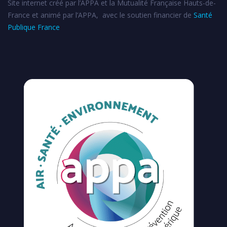
Site internet créé par l’APPA et la Mutualité Française Hauts-de-
France et animé par l’APPA, avec le soutien financier de
Santé
Publique France