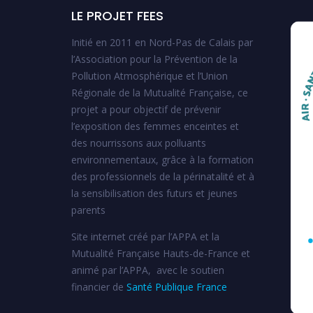
LE PROJET FEES
Initié en 2011 en Nord-Pas de Calais par
l’Association pour la Prévention de la
Pollution Atmosphérique et l’Union
Régionale de la Mutualité Française, ce
projet a pour objectif de prévenir
l’exposition des femmes enceintes et
des nourrissons aux polluants
environnementaux, grâce à la formation
des professionnels de la périnatalité et à
la sensibilisation des futurs et jeunes
parents
Site internet créé par l’APPA et la
Mutualité Française Hauts-de-France et
animé par l’APPA, avec le soutien
financier de
Santé Publique France