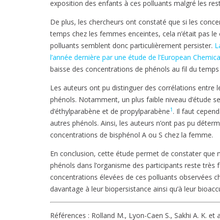
exposition des enfants à ces polluants malgré les res
De plus, les chercheurs ont constaté que si les conce
temps chez les femmes enceintes, cela n’était pas le
polluants semblent donc particulièrement persister.
L
l’année dernière par une étude de l’European Chemic
baisse des concentrations de phénols au fil du temps 
Les auteurs ont pu distinguer des corrélations entre 
phénols. Notamment, un plus faible niveau d’étude se
1
d’éthylparabène et de propylparabène
. Il faut cepen
autres phénols. Ainsi, les auteurs n’ont pas pu détermi
concentrations de bisphénol A ou S chez la femme.
En conclusion, cette étude permet de constater que m
phénols dans l’organisme des participants reste très 
concentrations élevées de ces polluants observées che
davantage à leur biopersistance ainsi qu’à leur bioacc
Références : Rolland M., Lyon-Caen S., Sakhi A. K. et 