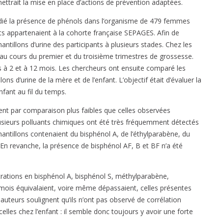
ettrait la mise en place d’actions de prévention adaptées.
udié la présence de phénols dans l’organisme de 479 femmes
nts appartenaient à la cohorte française SEPAGES. Afin de
antillons d’urine des participants à plusieurs stades. Chez les
au cours du premier et du troisième trimestres de grossesse.
és à 2 et à 12 mois. Les chercheurs ont ensuite comparé les
ns d’urine de la mère et de l’enfant. L’objectif était d’évaluer la
enfant au fil du temps.
nt par comparaison plus faibles que celles observées
sieurs polluants chimiques ont été très fréquemment détectés
antillons contenaient du bisphénol A, de l’éthylparabène, du
n revanche, la présence de bisphénol AF, B et BF n’a été
trations en bisphénol A, bisphénol S, méthylparabène,
mois équivalaient, voire même dépassaient, celles présentes
auteurs soulignent qu’ils n’ont pas observé de corrélation
celles chez l’enfant : il semble donc toujours y avoir une forte