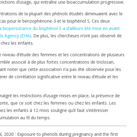
trictions d’usage, qui entraîne une bioaccumulation progressive.
ntrations de la plupart des phénols étudiés diminuaient avec le
 cas pour le benzophénone-3 et le bisphénol S. Ces deux
a biopersistance du bisphénol S a d’ailleurs été mise en avant
als Agency (EHA)
. De plus, les chercheurs n’ont pas observé de
chez les enfants.
le niveau d’étude des femmes et les concentrations de plusieurs
mble associé à de plus fortes concentrations de triclosan,
dant noter que cette association n’a pas été observée pour les
ner de corrélation significative entre le niveau d’étude et les
algré les restrictions d’usage mises en place, la présence de
forte, que ce soit chez les femmes ou chez les enfants. Les
z les enfants à 12 mois souligne qu’il faut s’intéresser
umulation au fil du temps.
al, 2020 : Exposure to phenols during pregnancy and the first