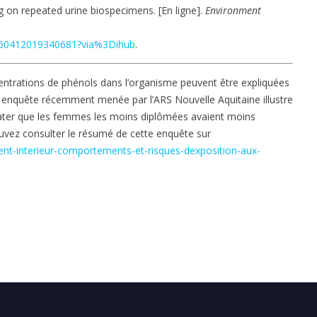
ing on repeated urine biospecimens. [En ligne].
Environment
S0160412019340681?via%3Dihub
.
ncentrations de phénols dans l’organisme peuvent être expliquées
 enquête récemment menée par l’ARS Nouvelle Aquitaine illustre
stater que les femmes les moins diplômées avaient moins
ouvez consulter le résumé de cette enquête sur
ent-interieur-comportements-et-risques-dexposition-aux-