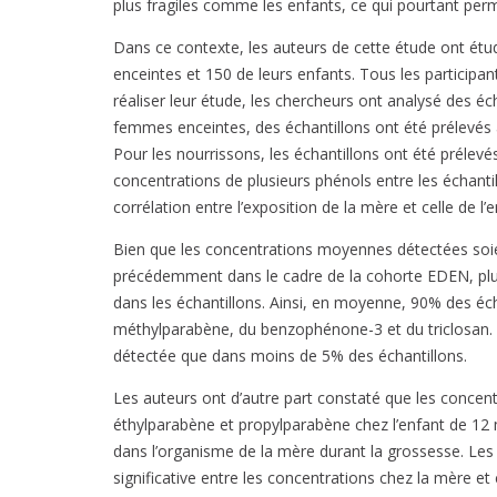
plus fragiles comme les enfants, ce qui pourtant perm
Dans ce contexte, les auteurs de cette étude ont ét
enceintes et 150 de leurs enfants. Tous les participa
réaliser leur étude, les chercheurs ont analysé des éch
femmes enceintes, des échantillons ont été prélevés 
Pour les nourrissons, les échantillons ont été prélev
concentrations de plusieurs phénols entre les échantillo
corrélation entre l’exposition de la mère et celle de l’
Bien que les concentrations moyennes détectées soie
précédemment dans le cadre de la cohorte EDEN, plu
dans les échantillons. Ainsi, en moyenne, 90% des éch
méthylparabène, du benzophénone-3 et du triclosan. E
détectée que dans moins de 5% des échantillons.
Les auteurs ont d’autre part constaté que les concen
éthylparabène et propylparabène chez l’enfant de 12 
dans l’organisme de la mère durant la grossesse. Les 
significative entre les concentrations chez la mère et 