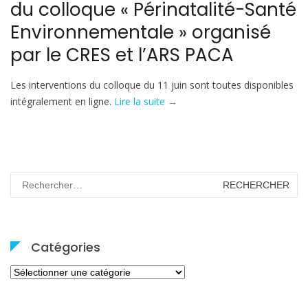
du colloque « Périnatalité-Santé
Environnementale » organisé
par le CRES et l’ARS PACA
Les interventions du colloque du 11 juin sont toutes disponibles
« Mise
intégralement en ligne.
Lire la suite
→
en
ligne
des
interventions
Rechercher :
du
colloque
« Périnatalité-
Santé
Catégories
Environnementale »
organisé
Catégories
par
le