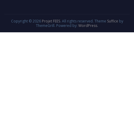
Copyright © 2026
Projet FEES
. All rights reserved. Theme
Suffice
by
ThemeGrill. Powered by:
WordPress
.