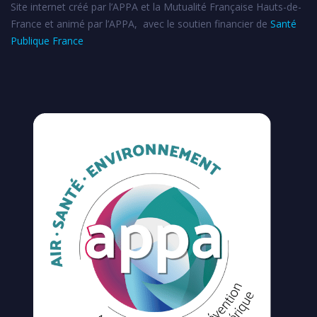
Site internet créé par l’APPA et la Mutualité Française Hauts-de-
France et animé par l’APPA, avec le soutien financier de
Santé
Publique France