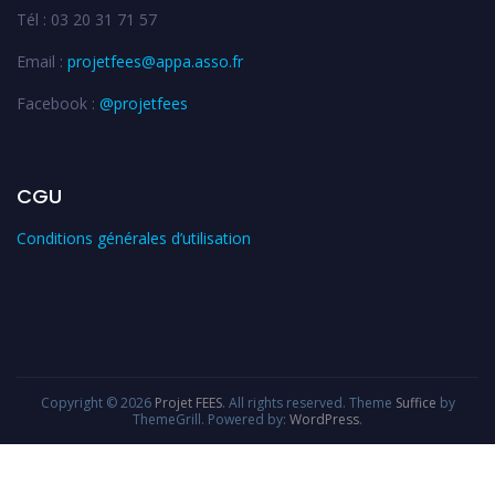
Tél : 03 20 31 71 57
Email :
projetfees@appa.asso.fr
Facebook :
@projetfees
CGU
Conditions générales d’utilisation
Copyright © 2026
Projet FEES
. All rights reserved. Theme
Suffice
by
ThemeGrill. Powered by:
WordPress
.