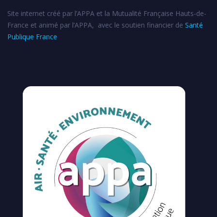
Site internet créé par l’APPA et la Mutualité Française Hauts-de-
France et animé par l’APPA, avec le soutien financier de
Santé
Publique France