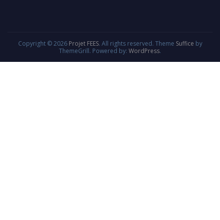
Copyright © 2026
Projet FEES
. All rights reserved. Theme
Suffice
by
ThemeGrill. Powered by:
WordPress
.