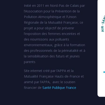
Initié en 2011 en Nord-Pas de Calais par
l’Association pour la Prévention de la
Pollution Atmosphérique et l’Union
Régionale de la Mutualité Française, ce
projet a pour objectif de prévenir
l’exposition des femmes enceintes et
des nourrissons aux polluants
environnementaux, grâce à la formation
des professionnels de la périnatalité et à
la sensibilisation des futurs et jeunes
parents
Site internet créé par l’APPA et la
Mutualité Française Hauts-de-France et
animé par l’APPA, avec le soutien
financier de
Santé Publique France