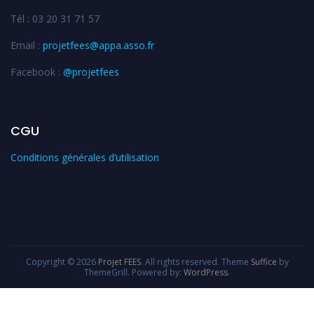
Tél : 03 20 31 71 57
Email :
projetfees@appa.asso.fr
Facebook :
@projetfees
CGU
Conditions générales d’utilisation
Copyright © 2026
Projet FEES
. All rights reserved. Theme
Suffice
by
ThemeGrill. Powered by:
WordPress
.