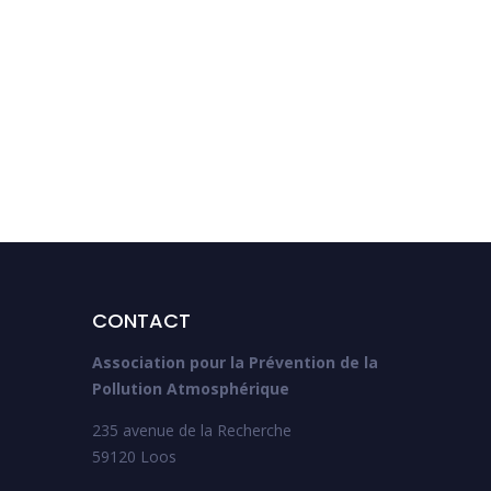
et quels sont les
avantages ?
CONTACT
Association pour la Prévention de la
Pollution Atmosphérique
235 avenue de la Recherche
59120 Loos