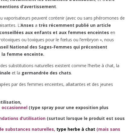
mentions d’avertissement
.
 ou vaporisateurs peuvent contenir (avec ou sans phéromones de
isantes. L’
Anses
a
très récemment publié un article
déconseillées aux enfants et aux femmes enceintes
en
otoxiques ou toxiques pour le fœtus ou l’embryon », nous
eil National des Sages-Femmes qui préconisent
ez la femme enceinte.
 des substitutions naturelles existent comme l’herbe à chat, la
cinale
et la
germandrée des chats
.
cupées par des femmes enceintes, allaitantes et des jeunes
ilisation,
ge occasionnel
(type spray pour une exposition plus
dations d’utilisation
(surtout lorsque le produit est sous
e de substances naturelles,
type herbe à chat
(mais sans