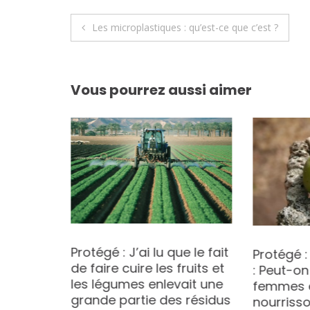
Navigation
Les microplastiques : qu’est-ce que c’est ?
de
l’article
Vous pourrez aussi aimer
es FEES
Protégé : J’ai lu que le fait
e-France
Protégé :
de faire cuire les fruits et
: Peut-on
les légumes enlevait une
femmes e
grande partie des résidus
nourriss