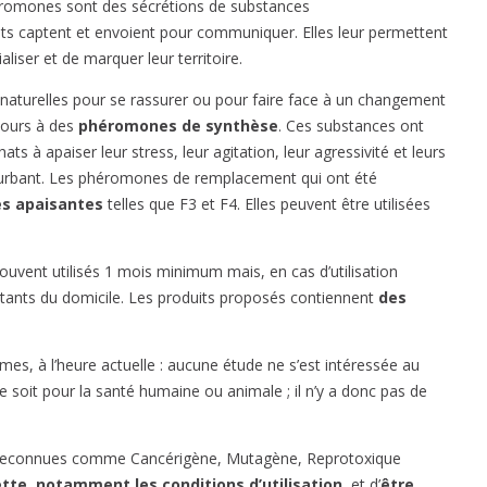
éromones sont des sécrétions de substances
ts captent et envoient pour communiquer. Elles leur permettent
iser et de marquer leur territoire.
aturelles pour se rassurer ou pour faire face à un changement
cours à des
phéromones de synthèse
. Ces substances ont
ts à apaiser leur stress, leur agitation, leur agressivité et leurs
urbant. Les phéromones de remplacement qui ont été
s apaisantes
telles que F3 et F4. Elles peuvent être utilisées
ouvent utilisés 1 mois minimum mais, en cas d’utilisation
tants du domicile. Les produits proposés contiennent
des
s, à l’heure actuelle : aucune étude ne s’est intéressée au
ce soit pour la santé humaine ou animale ; il n’y a donc pas de
ces reconnues comme Cancérigène, Mutagène, Reprotoxique
uette, notamment les conditions d’utilisation
, et d’
être