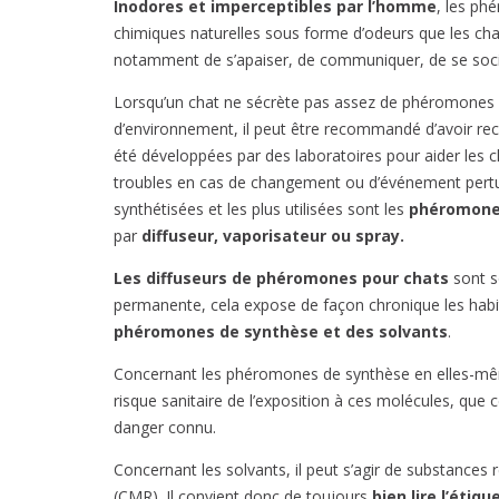
Inodores et imperceptibles par l’homme
, les ph
chimiques naturelles sous forme d’odeurs que les cha
notamment de s’apaiser, de communiquer, de se social
Lorsqu’un chat ne sécrète pas assez de phéromones n
d’environnement, il peut être recommandé d’avoir re
été développées par des laboratoires pour aider les cha
troubles en cas de changement ou d’événement pert
synthétisées et les plus utilisées sont les
phéromone
par
diffuseur, vaporisateur ou spray.
Les diffuseurs de phéromones pour chats
sont s
permanente, cela expose de façon chronique les habi
phéromones de synthèse et des solvants
.
Concernant les phéromones de synthèse en elles-même
risque sanitaire de l’exposition à ces molécules, que 
danger connu.
Concernant les solvants, il peut s’agir de substan
(CMR). Il convient donc de toujours
bien lire l’étiq