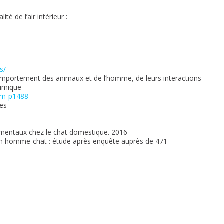
ité de l’air intérieur :
s/
 comportement des animaux et de l’homme, de leurs interactions
himique
mum-p1488
res
ementaux chez le chat domestique. 2016
ion homme-chat : étude après enquête auprès de 471