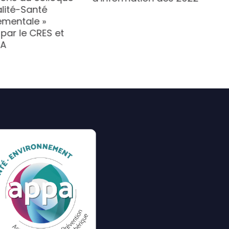
alité-Santé
ementale »
par le CRES et
CA