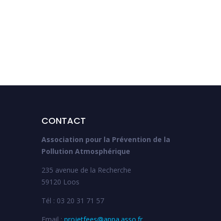
exposition généralisée qui
tend à diminuer
CONTACT
Association pour la Prévention de la
Pollution Atmosphérique
235 avenue de la Recherche
59120 Loos
Tél : 03 20 31 71 57
Email :
projetfees@appa.asso.fr