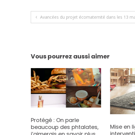
Navigation
Avancées du projet écomaternité dans les 13 mate
de
l’article
Vous pourrez aussi aimer
: avec
Protégé : On parle
Mise en l
tique
beaucoup des phtalates,
intervent
j’aimerais en savoir plus.