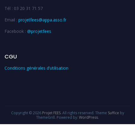
Tél : 03 20 31 71 57
Email :
projetfees@appa.asso.fr
Facebook :
@projetfees
CGU
Conditions générales d’utilisation
Copyright © 2026
Projet FEES
. All rights reserved. Theme
Suffice
by
ThemeGrill. Powered by:
WordPress
.