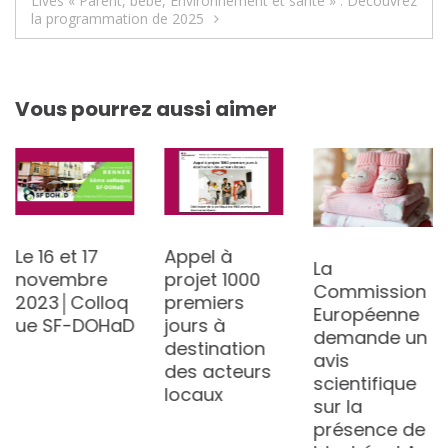
Lives « Parent, bébé, Environnement et santé » : Découvrez
l’article
la programmation de 2025
Vous pourrez aussi aimer
Le 16 et 17
Appel à
La
novembre
projet 1000
Commission
2023│Colloq
premiers
Européenne
ue SF-DOHaD
jours à
demande un
destination
avis
des acteurs
scientifique
locaux
sur la
présence de