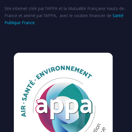
Site internet créé par l’APPA et la Mutualité Française Hauts-de-
France et animé par l’APPA, avec le soutien financier de
Santé
Publique France