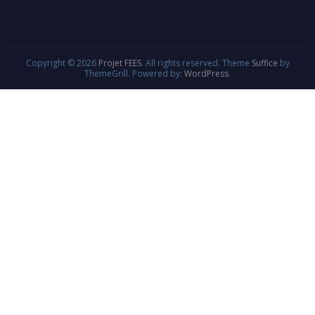
Copyright © 2026
Projet FEES
. All rights reserved. Theme
Suffice
by
ThemeGrill. Powered by:
WordPress
.