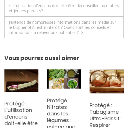
Navigation
L’utilisation d’encens doit-elle être déconseillée aux futurs
et jeunes parents?
de
J’entends de nombreuses informations dans les média sur
l’article
le bisphénol A, est-il interdit ? Quels sont les conseils et
informations à relayer aux patientes ?
Vous pourrez aussi aimer
Protégé :
Protégé :
Protégé :
Nitrates
L’utilisation
Tabagisme
dans les
d’encens
Ultra-Passif:
légumes :
doit-elle être
Respirer
est-ce que