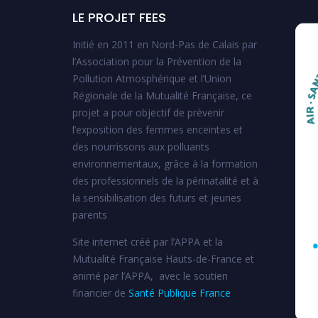
LE PROJET FEES
Initié en 2011 en Nord-Pas de Calais par
l’Association pour la Prévention de la
Pollution Atmosphérique et l’Union
Régionale de la Mutualité Française, ce
projet a pour objectif de prévenir
l’exposition des femmes enceintes et
des nourrissons aux polluants
environnementaux, grâce à la formation
des professionnels de la périnatalité et à
la sensibilisation des futurs et jeunes
parents
Site internet créé par l’APPA et la
Mutualité Française Hauts-de-France et
animé par l’APPA, avec le soutien
financier de
Santé Publique France