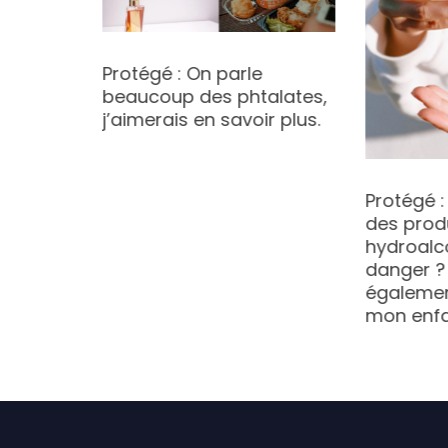
Protégé : On parle
mme
beaucoup des phtalates,
 dans
j’aimerais en savoir plus.
ée par
-elle
Protégé : 
obinet
des prod
hé ou le
hydroalc
danger ?
égalemen
mon enfa