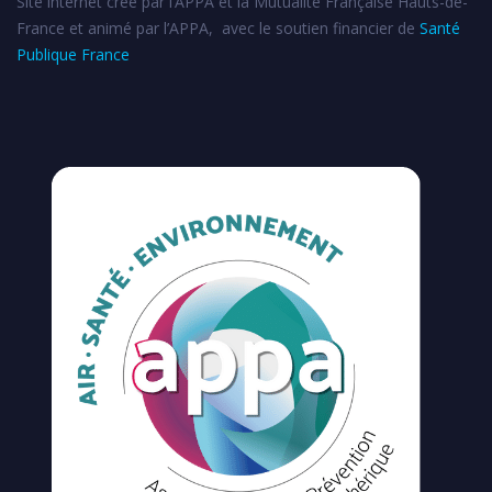
Site internet créé par l’APPA et la Mutualité Française Hauts-de-
France et animé par l’APPA, avec le soutien financier de
Santé
Publique France