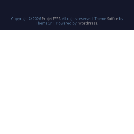
Copyright © 2026
Projet FEES
. All rights reserved. Theme
Suffice
by
ThemeGrill. Powered by:
WordPress
.