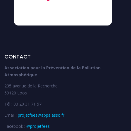
CONTACT
Association pour la Prévention de la Pollution
Atmosphérique
235 avenue de la Recherche
59120 Loos
Tél : 03 20 31 71 57
Email :
projetfees@appa.asso.fr
Facebook :
@projetfees