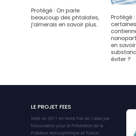
Protégé : On parle
ion
Protégé :
beaucoup des phtalates,
 être
certaine
j’aimerais en savoir plus.
uturs et
contienn
nanoparti
en savoir
substance
éviter ?
LE PROJET FEES
Initié en 2011 en Nord-Pas de Calais par
l’Association pour la Prévention de la
Pollution Atmosphérique et l’Union