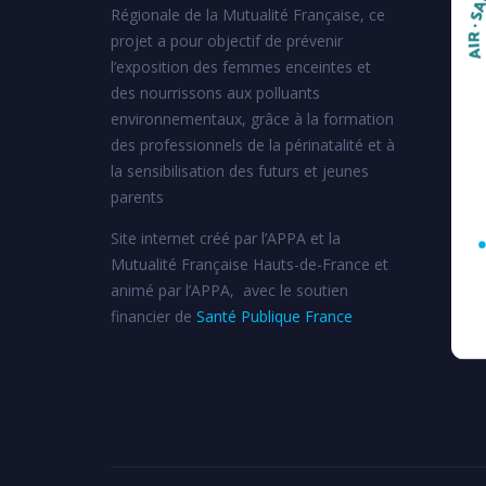
Régionale de la Mutualité Française, ce
projet a pour objectif de prévenir
l’exposition des femmes enceintes et
des nourrissons aux polluants
environnementaux, grâce à la formation
des professionnels de la périnatalité et à
la sensibilisation des futurs et jeunes
parents
Site internet créé par l’APPA et la
Mutualité Française Hauts-de-France et
animé par l’APPA, avec le soutien
financier de
Santé Publique France