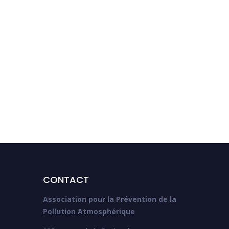
Protégé : Le four micro-
onde a-t-il un impact sur
les aliments ?
CONTACT
Association pour la Prévention de la
Pollution Atmosphérique