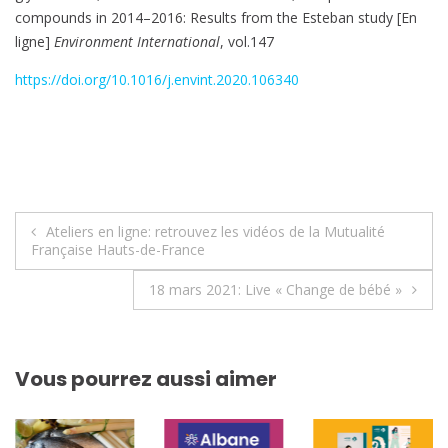
compounds in 2014–2016: Results from the Esteban study [En
ligne]
Environment International
, vol.147
https://doi.org/10.1016/j.envint.2020.106340
Navigation
Ateliers en ligne: retrouvez les vidéos de la Mutualité
Française Hauts-de-France
de
18 mars 2021: Live « Change de bébé »
l’article
Vous pourrez aussi aimer