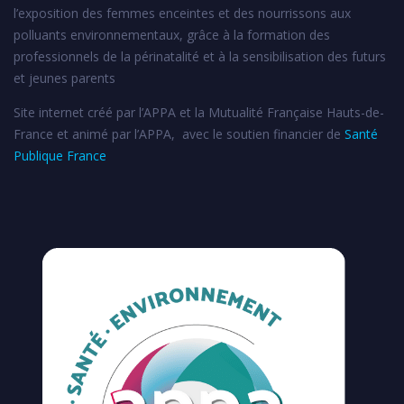
l’exposition des femmes enceintes et des nourrissons aux
polluants environnementaux, grâce à la formation des
professionnels de la périnatalité et à la sensibilisation des futurs
et jeunes parents
Site internet créé par l’APPA et la Mutualité Française Hauts-de-
France et animé par l’APPA, avec le soutien financier de
Santé
Publique France