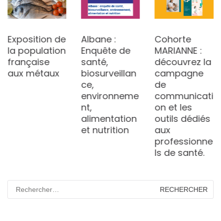
Exposition de
Albane :
Cohorte
la population
Enquête de
MARIANNE :
française
santé,
découvrez la
aux métaux
biosurveillan
campagne
ce,
de
environneme
communicati
nt,
on et les
alimentation
outils dédiés
et nutrition
aux
professionne
ls de santé.
Rechercher :