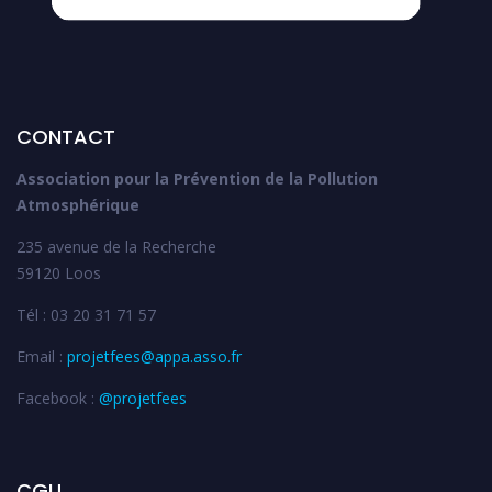
CONTACT
Association pour la Prévention de la Pollution
Atmosphérique
235 avenue de la Recherche
59120 Loos
Tél : 03 20 31 71 57
Email :
projetfees@appa.asso.fr
Facebook :
@projetfees
CGU