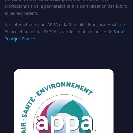
professionnels de la périnatalité et à la sensibilisation des futurs
et jeunes parents
Site internet créé par l’APPA et la Mutualité Française Hauts-de-
France et animé par l’APPA, avec le soutien financier de
Santé
Publique France