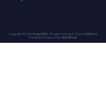
Copyright © 2026
Projet FEES
. All rights reserved. Theme
Suffice
by
ThemeGrill. Powered by:
WordPress
.