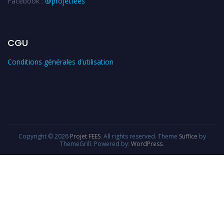
Facebook :
@projetfees
CGU
Conditions générales d’utilisation
Copyright © 2026
Projet FEES
. All rights reserved. Theme
Suffice
by
ThemeGrill. Powered by:
WordPress
.