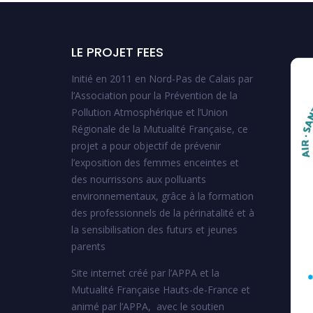
LE PROJET FEES
Initié en 2011 en Nord-Pas de Calais par
l’Association pour la Prévention de la
Pollution Atmosphérique et l’Union
Régionale de la Mutualité Française, ce
projet a pour objectif de prévenir
l’exposition des femmes enceintes et
des nourrissons aux polluants
environnementaux, grâce à la formation
des professionnels de la périnatalité et à
la sensibilisation des futurs et jeunes
parents
Site internet créé par l’APPA et la
Mutualité Française Hauts-de-France et
animé par l’APPA, avec le soutien