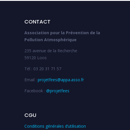
CONTACT
Association pour la Prévention de la
Pollution Atmosphérique
235 avenue de la Recherche
59120 Loos
Tél : 03 20 31 71 57
Email :
projetfees@appa.asso.fr
Facebook :
@projetfees
CGU
Conditions générales d’utilisation