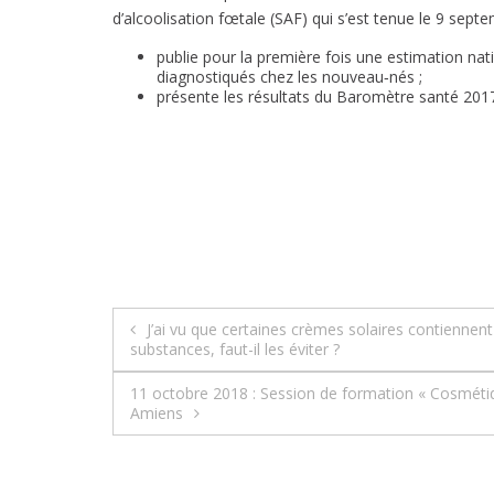
d’alcoolisation fœtale (SAF) qui s’est tenue le 9 sept
publie pour la première fois une estimation nat
diagnostiqués chez les nouveau‑nés ;
présente les résultats du Baromètre santé 201
Navigation
J’ai vu que certaines crèmes solaires contiennent
substances, faut-il les éviter ?
de
11 octobre 2018 : Session de formation « Cosmétiq
l’article
Amiens