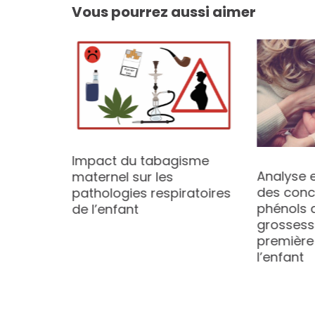
Vous pourrez aussi aimer
sur la
Impact du tabagisme
Analyse 
entale
maternel sur les
des conc
s de la
pathologies respiratoires
phénols 
ale.
de l’enfant
grossesse
première
l’enfant